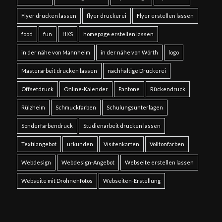
Flyer drucken lassen
flyer druckerei
Flyer erstellen lassen
food
fun
HKS
homepage erstellen lassen
in der nähe von Mannheim
in der nähe von Wörth
logo
Masterarbeit drucken lassen
nachhaltige Druckerei
Offsetdruck
Online-Kalender
Pantone
Rückendruck
Rülzheim
Schmuckfarben
Schulungsunterlagen
Sonderfarbendruck
Studienarbeit drucken lassen
Textilangebot
urkunden
Visitenkarten
Volltonfarben
Webdesign
Webdesign-Angebot
Webseite erstellen lassen
Webseite mit Drohnenfotos
Webseiten-Erstellung