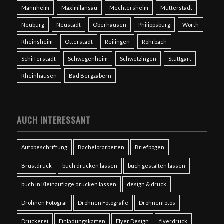
Mannheim
Maximilansau
Mechtersheim
Mutterstadt
Neuburg
Neustadt
Oberhausen
Philippsburg
Wörth
Rheinsheim
Otterstadt
Reilingen
Rohrbach
Schifferstadt
Schwegenheim
Schwetzingen
Stuttgart
Rheinhausen
Bad Bergzabern
AUCH INTERESSANT
Autobeschriftung
Bachelorarbeiten
Briefbogen
Brustdruck
buch drucken lassen
buch gestalten lassen
buch in Kleinauflage drucken lassen
design & druck
Drohnen Fotograf
Drohnen Fotografie
Drohnenfotos
Druckerei
Einladungskarten
Flyer Design
flyerdruck