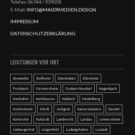
Telefax: 06344 / 939058
E-Mail:
INFO@MAIERMEDIEN.DESIGN
IMPRESSUM
DATENSCHUTZERKLÄRUNG
LEISTUNGEN VOR ORT
Annweiler
Bellheim
Edenkoben
Edesheim
Freisbach
Germersheim
Graben-Neudorf
Hagenbach
Hanhofen
Harthausen
Haßloch
Heidelberg
Hockenheim
Hördt
Jockgrim
Kaiserslautern
Kandel
Karlsruhe
Kuhardt
Lambrecht
Landau
Leimersheim
Limburgerhof
Lingenfeld
Ludwigshafen
Lustadt