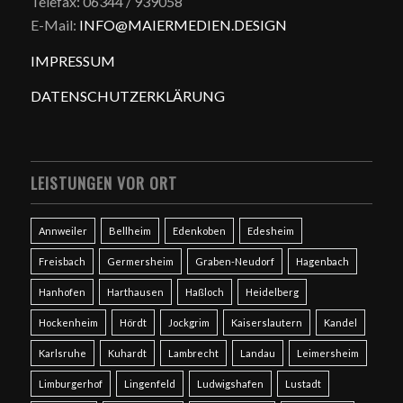
Telefax: 06344 / 939058
E-Mail:
INFO@MAIERMEDIEN.DESIGN
IMPRESSUM
DATENSCHUTZERKLÄRUNG
LEISTUNGEN VOR ORT
Annweiler
Bellheim
Edenkoben
Edesheim
Freisbach
Germersheim
Graben-Neudorf
Hagenbach
Hanhofen
Harthausen
Haßloch
Heidelberg
Hockenheim
Hördt
Jockgrim
Kaiserslautern
Kandel
Karlsruhe
Kuhardt
Lambrecht
Landau
Leimersheim
Limburgerhof
Lingenfeld
Ludwigshafen
Lustadt