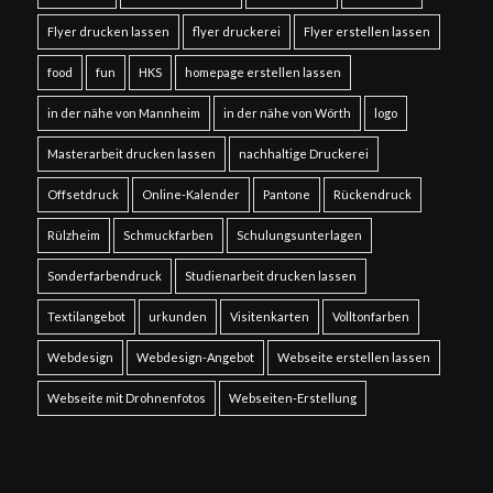
Flyer drucken lassen
flyer druckerei
Flyer erstellen lassen
food
fun
HKS
homepage erstellen lassen
in der nähe von Mannheim
in der nähe von Wörth
logo
Masterarbeit drucken lassen
nachhaltige Druckerei
Offsetdruck
Online-Kalender
Pantone
Rückendruck
Rülzheim
Schmuckfarben
Schulungsunterlagen
Sonderfarbendruck
Studienarbeit drucken lassen
Textilangebot
urkunden
Visitenkarten
Volltonfarben
Webdesign
Webdesign-Angebot
Webseite erstellen lassen
Webseite mit Drohnenfotos
Webseiten-Erstellung