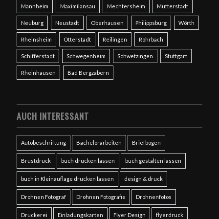
Mannheim
Maximilansau
Mechtersheim
Mutterstadt
Neuburg
Neustadt
Oberhausen
Philippsburg
Wörth
Rheinsheim
Otterstadt
Reilingen
Rohrbach
Schifferstadt
Schwegenheim
Schwetzingen
Stuttgart
Rheinhausen
Bad Bergzabern
AUCH INTERESSANT
Autobeschriftung
Bachelorarbeiten
Briefbogen
Brustdruck
buch drucken lassen
buch gestalten lassen
buch in Kleinauflage drucken lassen
design & druck
Drohnen Fotograf
Drohnen Fotografie
Drohnenfotos
Druckerei
Einladungskarten
Flyer Design
flyerdruck