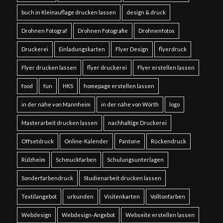
buch in Kleinauflage drucken lassen
design & druck
Drohnen Fotograf
Drohnen Fotografie
Drohnenfotos
Druckerei
Einladungskarten
Flyer Design
flyerdruck
Flyer drucken lassen
flyer druckerei
Flyer erstellen lassen
food
fun
HKS
homepage erstellen lassen
in der nähe von Mannheim
in der nähe von Wörth
logo
Masterarbeit drucken lassen
nachhaltige Druckerei
Offsetdruck
Online-Kalender
Pantone
Rückendruck
Rülzheim
Schmuckfarben
Schulungsunterlagen
Sonderfarbendruck
Studienarbeit drucken lassen
Textilangebot
urkunden
Visitenkarten
Volltonfarben
Webdesign
Webdesign-Angebot
Webseite erstellen lassen