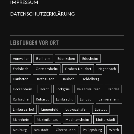
IMPRESSUM
DATENSCHUTZERKLÄRUNG
LEISTUNGEN VOR ORT
Annweiler
Bellheim
Edenkoben
Edesheim
Freisbach
Germersheim
Graben-Neudorf
Hagenbach
Hanhofen
Harthausen
Haßloch
Heidelberg
Hockenheim
Hördt
Jockgrim
Kaiserslautern
Kandel
Karlsruhe
Kuhardt
Lambrecht
Landau
Leimersheim
Limburgerhof
Lingenfeld
Ludwigshafen
Lustadt
Mannheim
Maximilansau
Mechtersheim
Mutterstadt
Neuburg
Neustadt
Oberhausen
Philippsburg
Wörth