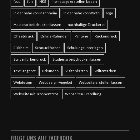
food
fun
HKS
homepage erstellen lassen
in der nähe von Mannheim
in der nähe von Wörth
logo
Masterarbeit drucken lassen
nachhaltige Druckerei
Offsetdruck
Online-Kalender
Pantone
Rückendruck
Rülzheim
Schmuckfarben
Schulungsunterlagen
Sonderfarbendruck
Studienarbeit drucken lassen
Textilangebot
urkunden
Visitenkarten
Volltonfarben
Webdesign
Webdesign-Angebot
Webseite erstellen lassen
Webseite mit Drohnenfotos
Webseiten-Erstellung
FOLGE UNS AUF FACEBOOK