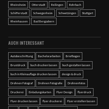
Rheinsheim
Otterstadt
Reilingen
Rohrbach
Schifferstadt
Schwegenheim
Schwetzingen
Stuttgart
Rheinhausen
Bad Bergzabern
AUCH INTERESSANT
Autobeschriftung
Bachelorarbeiten
Briefbogen
Brustdruck
buch drucken lassen
buch gestalten lassen
buch in Kleinauflage drucken lassen
design & druck
Drohnen Fotograf
Drohnen Fotografie
Drohnenfotos
Druckerei
Einladungskarten
Flyer Design
flyerdruck
Flyer drucken lassen
flyer druckerei
Flyer erstellen lassen