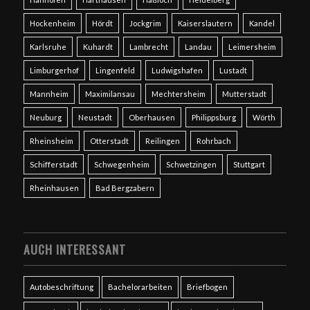
Hockenheim
Hördt
Jockgrim
Kaiserslautern
Kandel
Karlsruhe
Kuhardt
Lambrecht
Landau
Leimersheim
Limburgerhof
Lingenfeld
Ludwigshafen
Lustadt
Mannheim
Maximilansau
Mechtersheim
Mutterstadt
Neuburg
Neustadt
Oberhausen
Philippsburg
Wörth
Rheinsheim
Otterstadt
Reilingen
Rohrbach
Schifferstadt
Schwegenheim
Schwetzingen
Stuttgart
Rheinhausen
Bad Bergzabern
AUCH INTERESSANT
Autobeschriftung
Bachelorarbeiten
Briefbogen