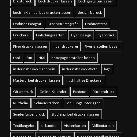
Brustdruck
buch drucken lassen
buch gestalten lassen
buch in Kleinauflage drucken lassen
design & druck
Drohnen Fotograf
Drohnen Fotografie
Drohnenfotos
Druckerei
Einladungskarten
Flyer Design
flyerdruck
Flyer drucken lassen
flyer druckerei
Flyer erstellen lassen
food
fun
HKS
homepage erstellen lassen
in der nähe von Mannheim
in der nähe von Wörth
logo
Masterarbeit drucken lassen
nachhaltige Druckerei
Offsetdruck
Online-Kalender
Pantone
Rückendruck
Rülzheim
Schmuckfarben
Schulungsunterlagen
Sonderfarbendruck
Studienarbeit drucken lassen
Textilangebot
urkunden
Visitenkarten
Volltonfarben
Webdesign
Webdesign-Angebot
Webseite erstellen lassen