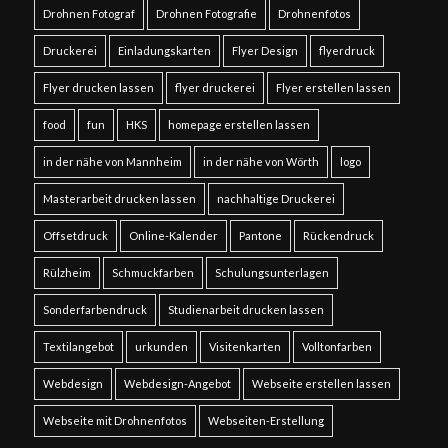
Drohnen Fotograf
Drohnen Fotografie
Drohnenfotos
Druckerei
Einladungskarten
Flyer Design
flyerdruck
Flyer drucken lassen
flyer druckerei
Flyer erstellen lassen
food
fun
HKS
homepage erstellen lassen
in der nähe von Mannheim
in der nähe von Wörth
logo
Masterarbeit drucken lassen
nachhaltige Druckerei
Offsetdruck
Online-Kalender
Pantone
Rückendruck
Rülzheim
Schmuckfarben
Schulungsunterlagen
Sonderfarbendruck
Studienarbeit drucken lassen
Textilangebot
urkunden
Visitenkarten
Volltonfarben
Webdesign
Webdesign-Angebot
Webseite erstellen lassen
Webseite mit Drohnenfotos
Webseiten-Erstellung