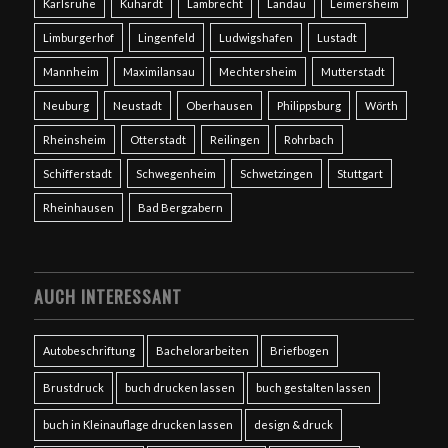
Karlsruhe
Kuhardt
Lambrecht
Landau
Leimersheim
Limburgerhof
Lingenfeld
Ludwigshafen
Lustadt
Mannheim
Maximilansau
Mechtersheim
Mutterstadt
Neuburg
Neustadt
Oberhausen
Philippsburg
Wörth
Rheinsheim
Otterstadt
Reilingen
Rohrbach
Schifferstadt
Schwegenheim
Schwetzingen
Stuttgart
Rheinhausen
Bad Bergzabern
AUCH INTERESSANT
Autobeschriftung
Bachelorarbeiten
Briefbogen
Brustdruck
buch drucken lassen
buch gestalten lassen
buch in Kleinauflage drucken lassen
design & druck