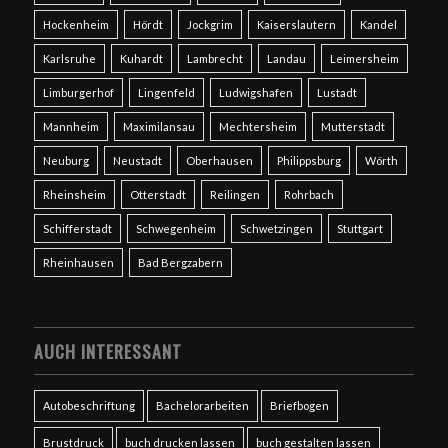
Hockenheim
Hördt
Jockgrim
Kaiserslautern
Kandel
Karlsruhe
Kuhardt
Lambrecht
Landau
Leimersheim
Limburgerhof
Lingenfeld
Ludwigshafen
Lustadt
Mannheim
Maximilansau
Mechtersheim
Mutterstadt
Neuburg
Neustadt
Oberhausen
Philippsburg
Wörth
Rheinsheim
Otterstadt
Reilingen
Rohrbach
Schifferstadt
Schwegenheim
Schwetzingen
Stuttgart
Rheinhausen
Bad Bergzabern
AUCH INTERESSANT
Autobeschriftung
Bachelorarbeiten
Briefbogen
Brustdruck
buch drucken lassen
buch gestalten lassen