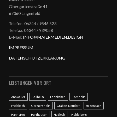
Obergartenstraße 41
67360 Lingenfeld
Telefon: 06344 / 9546 523
Telefax: 06344 / 939058
E-Mail:
INFO@MAIERMEDIEN.DESIGN
IMPRESSUM
DATENSCHUTZERKLÄRUNG
LEISTUNGEN VOR ORT
Annweiler
Bellheim
Edenkoben
Edesheim
Freisbach
Germersheim
Graben-Neudorf
Hagenbach
Hanhofen
Harthausen
Haßloch
Heidelberg