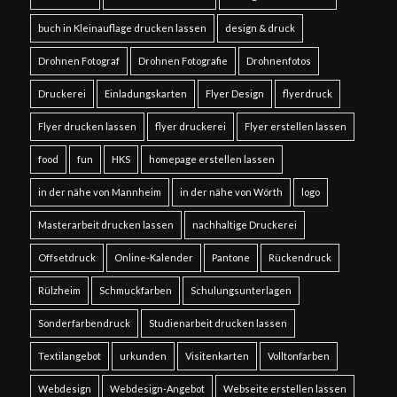
buch in Kleinauflage drucken lassen
design & druck
Drohnen Fotograf
Drohnen Fotografie
Drohnenfotos
Druckerei
Einladungskarten
Flyer Design
flyerdruck
Flyer drucken lassen
flyer druckerei
Flyer erstellen lassen
food
fun
HKS
homepage erstellen lassen
in der nähe von Mannheim
in der nähe von Wörth
logo
Masterarbeit drucken lassen
nachhaltige Druckerei
Offsetdruck
Online-Kalender
Pantone
Rückendruck
Rülzheim
Schmuckfarben
Schulungsunterlagen
Sonderfarbendruck
Studienarbeit drucken lassen
Textilangebot
urkunden
Visitenkarten
Volltonfarben
Webdesign
Webdesign-Angebot
Webseite erstellen lassen