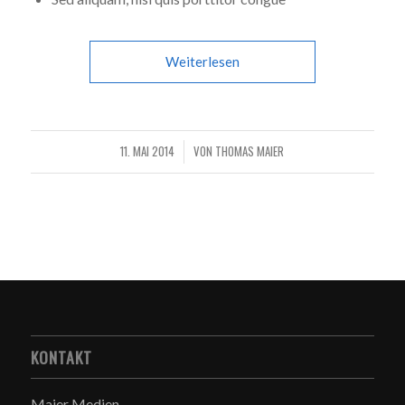
Weiterlesen
11. MAI 2014
VON
THOMAS MAIER
/
KONTAKT
Maier Medien