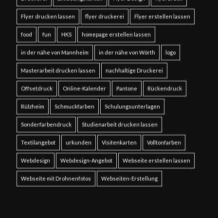
Flyer drucken lassen
flyer druckerei
Flyer erstellen lassen
food
fun
HKS
homepage erstellen lassen
in der nähe von Mannheim
in der nähe von Wörth
logo
Masterarbeit drucken lassen
nachhaltige Druckerei
Offsetdruck
Online-Kalender
Pantone
Rückendruck
Rülzheim
Schmuckfarben
Schulungsunterlagen
Sonderfarbendruck
Studienarbeit drucken lassen
Textilangebot
urkunden
Visitenkarten
Volltonfarben
Webdesign
Webdesign-Angebot
Webseite erstellen lassen
Webseite mit Drohnenfotos
Webseiten-Erstellung