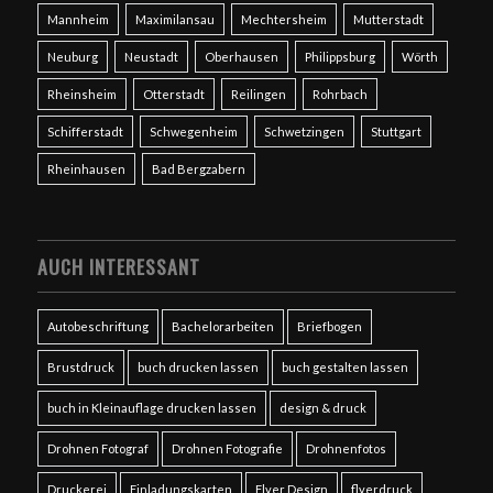
Mannheim
Maximilansau
Mechtersheim
Mutterstadt
Neuburg
Neustadt
Oberhausen
Philippsburg
Wörth
Rheinsheim
Otterstadt
Reilingen
Rohrbach
Schifferstadt
Schwegenheim
Schwetzingen
Stuttgart
Rheinhausen
Bad Bergzabern
AUCH INTERESSANT
Autobeschriftung
Bachelorarbeiten
Briefbogen
Brustdruck
buch drucken lassen
buch gestalten lassen
buch in Kleinauflage drucken lassen
design & druck
Drohnen Fotograf
Drohnen Fotografie
Drohnenfotos
Druckerei
Einladungskarten
Flyer Design
flyerdruck