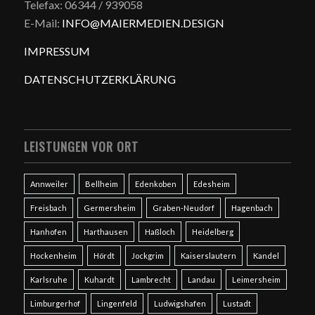
Telefax: 06344 / 939058
E-Mail:
INFO@MAIERMEDIEN.DESIGN
IMPRESSUM
DATENSCHUTZERKLÄRUNG
LEISTUNGEN VOR ORT
Annweiler
Bellheim
Edenkoben
Edesheim
Freisbach
Germersheim
Graben-Neudorf
Hagenbach
Hanhofen
Harthausen
Haßloch
Heidelberg
Hockenheim
Hördt
Jockgrim
Kaiserslautern
Kandel
Karlsruhe
Kuhardt
Lambrecht
Landau
Leimersheim
Limburgerhof
Lingenfeld
Ludwigshafen
Lustadt