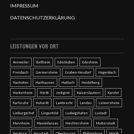
IMPRESSUM
DATENSCHUTZERKLÄRUNG
LEISTUNGEN VOR ORT
Annweiler
Bellheim
Edenkoben
Edesheim
Freisbach
Germersheim
Graben-Neudorf
Hagenbach
Hanhofen
Harthausen
Haßloch
Heidelberg
Hockenheim
Hördt
Jockgrim
Kaiserslautern
Kandel
Karlsruhe
Kuhardt
Lambrecht
Landau
Leimersheim
Limburgerhof
Lingenfeld
Ludwigshafen
Lustadt
Mannheim
Maximilansau
Mechtersheim
Mutterstadt
Neuburg
Neustadt
Oberhausen
Philippsburg
Wörth