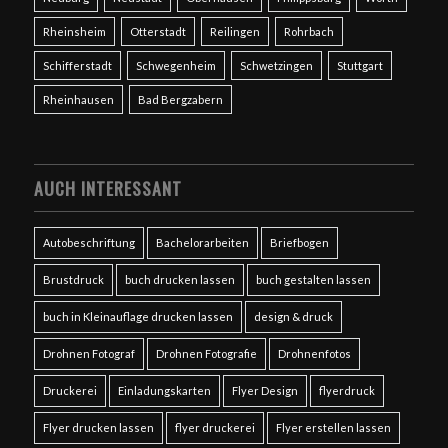
Rheinsheim
Otterstadt
Reilingen
Rohrbach
Schifferstadt
Schwegenheim
Schwetzingen
Stuttgart
Rheinhausen
Bad Bergzabern
AUCH INTERESSANT
Autobeschriftung
Bachelorarbeiten
Briefbogen
Brustdruck
buch drucken lassen
buch gestalten lassen
buch in Kleinauflage drucken lassen
design & druck
Drohnen Fotograf
Drohnen Fotografie
Drohnenfotos
Druckerei
Einladungskarten
Flyer Design
flyerdruck
Flyer drucken lassen
flyer druckerei
Flyer erstellen lassen