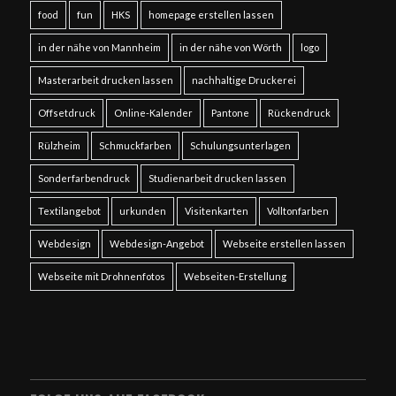
food
fun
HKS
homepage erstellen lassen
in der nähe von Mannheim
in der nähe von Wörth
logo
Masterarbeit drucken lassen
nachhaltige Druckerei
Offsetdruck
Online-Kalender
Pantone
Rückendruck
Rülzheim
Schmuckfarben
Schulungsunterlagen
Sonderfarbendruck
Studienarbeit drucken lassen
Textilangebot
urkunden
Visitenkarten
Volltonfarben
Webdesign
Webdesign-Angebot
Webseite erstellen lassen
Webseite mit Drohnenfotos
Webseiten-Erstellung